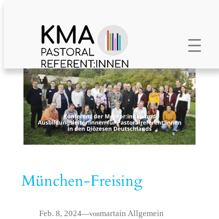
Zum
Inhalt
springen
München-Freising
Feb. 8, 2024
marta
in
Allgemein
—
von