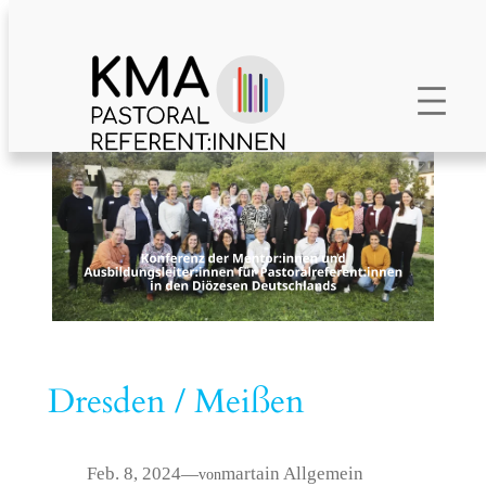
Zum
Inhalt
springen
Dresden / Meißen
Feb. 8, 2024
marta
in
Allgemein
—
von